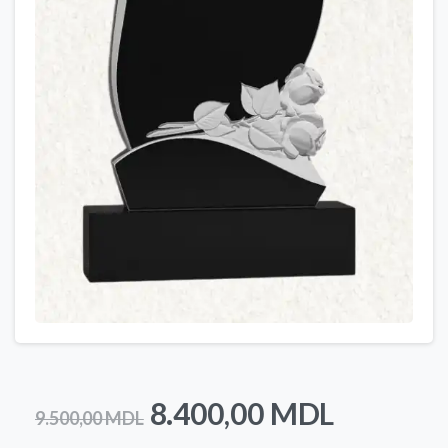
Prețul
Prețul
8.400,00
MDL
9.500,00
MDL
inițial
curent