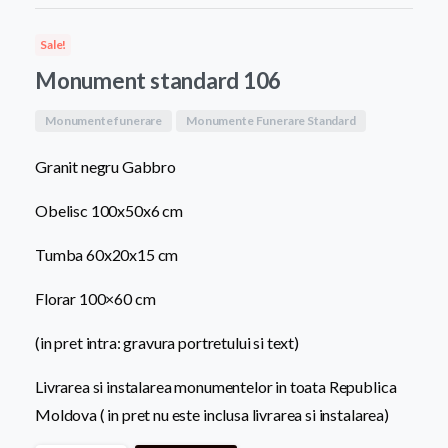
a
este:
Sale!
fost:
8.400,0
Monument standard 106
9.500,00 MDL.
Monumente funerare
Monumente Funerare Standard
Granit negru Gabbro
Obelisc 100x50x6 cm
Tumba 60x20x15 cm
Florar 100×60 cm
(in pret intra: gravura portretului si text)
Livrarea si instalarea monumentelor in toata Republica
Moldova ( in pret nu este inclusa livrarea si instalarea)