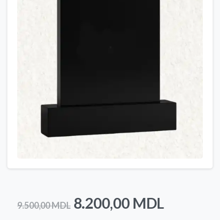
Prețul
Prețul
8.200,00
MDL
9.500,00
MDL
inițial
curent