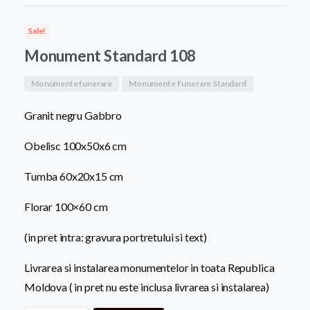
a
este:
Sale!
fost:
8.200,0
Monument Standard 108
9.500,00 MDL.
Monumente funerare
Monumente Funerare Standard
Granit negru Gabbro
Obelisc 100x50x6 cm
Tumba 60x20x15 cm
Florar 100×60 cm
(in pret intra: gravura portretului si text)
Livrarea si instalarea monumentelor in toata Republica
Moldova ( in pret nu este inclusa livrarea si instalarea)