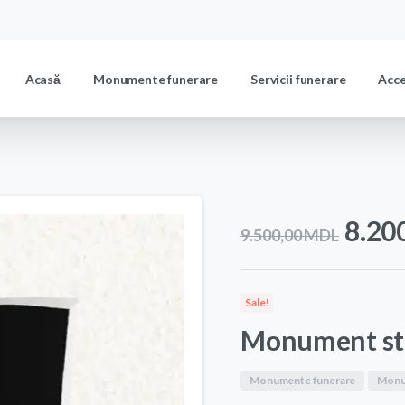
Acasă
Monumente funerare
Servicii funerare
Acc
Prețu
8.20
9.500,00
MDL
iniția
a
Sale!
fost:
Monument st
9.50
Monumente funerare
Monu