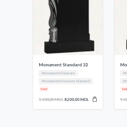
Monument Standard 32
Mo
Monumente funerare
Mo
Monumente Funerare Standard
Mo
Sale!
Sal
Prețul
Prețul
9.500,00
MDL
8.200,00
MDL
9.5
inițial
curent
a
este:
fost:
8.200,00 MDL.
9.500,00 MDL.