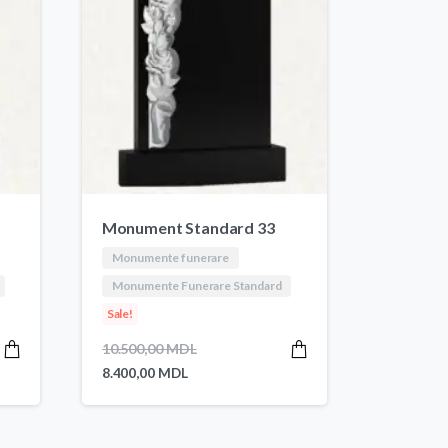
Monument Standard 33
Monumente funerare
Monumente Funerare Standard
Sale!
Prețul
10.500,00
MDL
inițial
Prețul
8.400,00
MDL
a
curent
fost:
este:
.
10.500,00 MDL.
8.400,00 MDL.