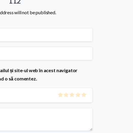
112”
ddress will not be published.
lul și site-ul web în acest navigator
nd o să comentez.