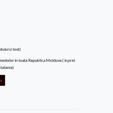
tului si text)
mentelor in toata Republica Moldova ( in pret
stalarea)
oș