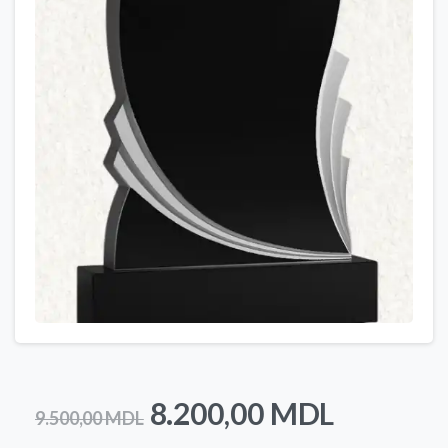
Prețul
Prețul
8.200,00
MDL
9.500,00
MDL
inițial
curent