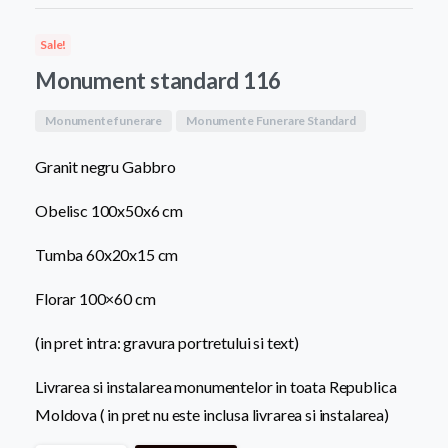
a
este:
Sale!
fost:
8.200,0
Monument standard 116
9.500,00 MDL.
Monumente funerare
Monumente Funerare Standard
Granit negru Gabbro
Obelisc 100x50x6 cm
Tumba 60x20x15 cm
Florar 100×60 cm
(in pret intra: gravura portretului si text)
Livrarea si instalarea monumentelor in toata Republica
Moldova ( in pret nu este inclusa livrarea si instalarea)