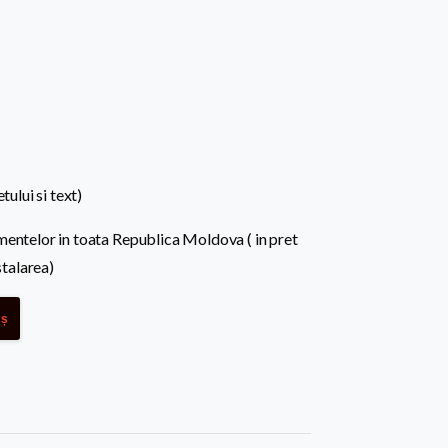
tului si text)
mentelor in toata Republica Moldova ( in pret
stalarea)
oș