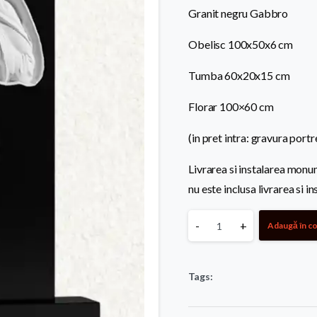
Granit negru Gabbro
Obelisc 100x50x6 cm
Tumba 60x20x15 cm
Florar 100×60 cm
(in pret intra: gravura portre
Livrarea si instalarea monu
nu este inclusa livrarea si in
Monument
-
+
Adaugă în c
standard
Tags:
123
quantity