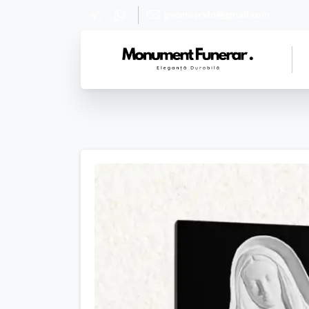
pvcmoscvin@gmail.com