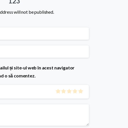
123”
ddress will not be published.
lul și site-ul web în acest navigator
nd o să comentez.