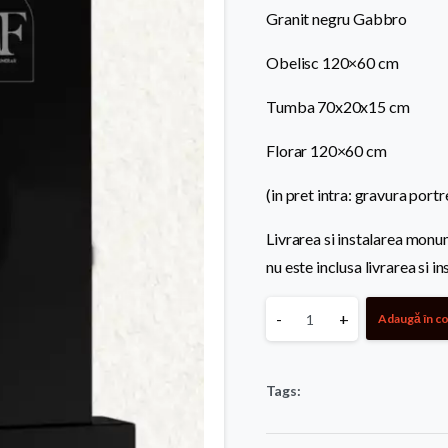
Granit negru Gabbro
Obelisc 120×60 cm
Tumba 70x20x15 cm
Florar 120×60 cm
(in pret intra: gravura portre
Livrarea si instalarea monu
nu este inclusa livrarea si in
Monument
-
+
Adaugă în c
standard
Tags:
143
quantity