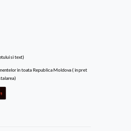
tului si text)
mentelor in toata Republica Moldova ( in pret
stalarea)
oș