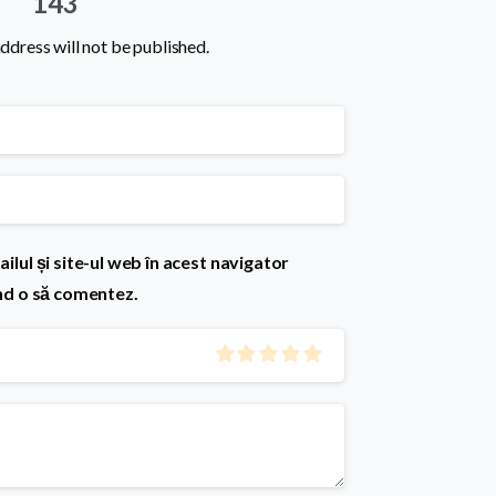
143”
ddress will not be published.
lul și site-ul web în acest navigator
nd o să comentez.