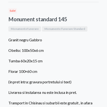
a
este:
Sale!
fost:
8.200,0
Monument standard 145
9.500,00 MDL.
Monumente funerare
Monumente Funerare Standard
Granit negru Gabbro
Obelisc 100x50x6 cm
Tumba 60x20x15 cm
Florar 100×60 cm
(in pret intra: gravura portretului si text)
Livrarea si instalarea nu este inclusa in pret.
Transport in Chisinau si suburbii este gratuit , in afara