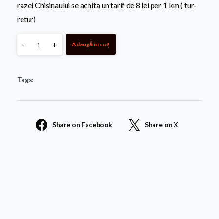
razei Chisinaului se achita un tarif de 8 lei per 1 km ( tur-
retur)
Monument
-
+
Adaugă în coș
standard
Tags:
145
quantity
Share on Facebook
Share on X