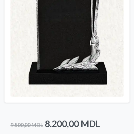
Prețul
Prețul
8.200,00
MDL
9.500,00
MDL
inițial
curent