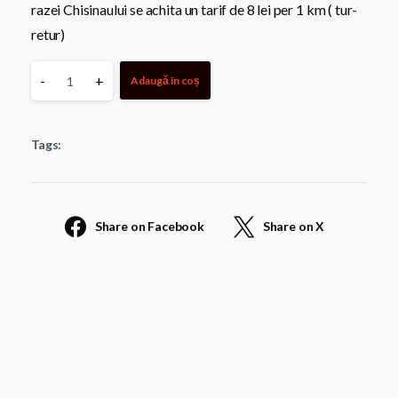
razei Chisinaului se achita un tarif de 8 lei per 1 km ( tur-
retur)
Monument
-
+
Adaugă în coș
standard
Tags:
152
quantity
Share on Facebook
Share on X