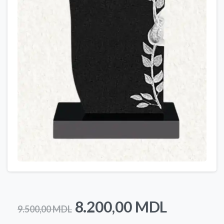
Prețul
Prețul
8.200,00
MDL
9.500,00
MDL
inițial
curent