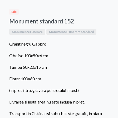
a
este:
Sale!
fost:
8.200,0
Monument standard 152
9.500,00 MDL.
Monumente funerare
Monumente Funerare Standard
Granit negru Gabbro
Obelisc 100x50x6 cm
Tumba 60x20x15 cm
Florar 100×60 cm
(in pret intra: gravura portretului si text)
Livrarea si instalarea nu este inclusa in pret.
Transport in Chisinau si suburbii este gratuit , in afara