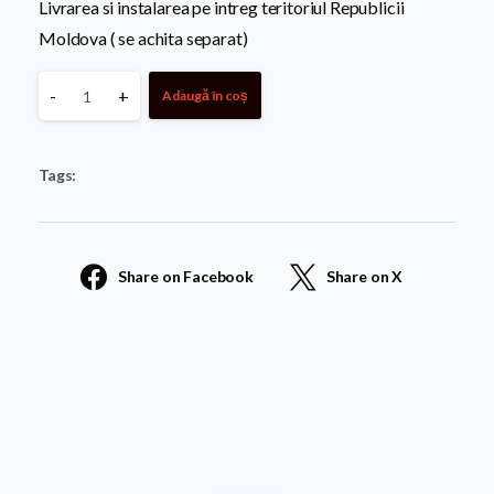
Livrarea si instalarea pe intreg teritoriul Republicii
Moldova ( se achita separat)
Monumentul
-
+
Adaugă în coș
Funerar
Tags:
Dublu
din
Share on Facebook
Share on X
granit
024
quantity