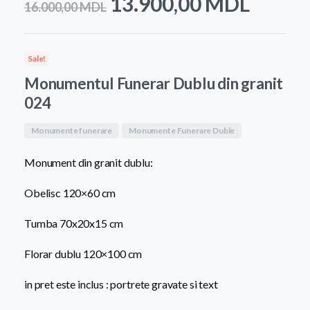
Prețul
Prețul
13.900,00
MDL
16.000,00
MDL
inițial
curen
a
este:
Sale!
fost:
13.90
Monumentul Funerar Dublu din granit
16.000,00 MDL.
024
Monumente funerare
Monumente Funerare Duble
Monument din granit dublu:
Obelisc 120×60 cm
Tumba 70x20x15 cm
Florar dublu 120×100 cm
in pret este inclus : portrete gravate si text