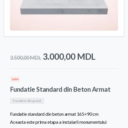
Prețul
Prețul
3.000,00
MDL
3.500,00
MDL
inițial
curent
a
este:
Sale!
fost:
3.000,0
Fundatie Standard din Beton Armat
3.500,00 MDL.
Fundatie din granit
Fundatie standard din beton armat 165×90 cm
Aceasta este prima etapa a instalarii monumentului