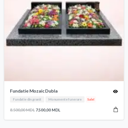
Fundatie Mozaic Dubla
Fundatie din granit
Monumente funerare
Sale!
Prețul
Prețul
8.500,00
MDL
7.500,00
MDL
inițial
curent
a
este: