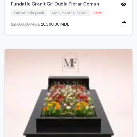
Fundatie Granit Gri Dubla Florar Comun
Fundatie din granit
Monumente funerare
Sale!
Prețul
Prețul
12.000,00
MDL
10.500,00
MDL
inițial
curent
a
este:
fost:
10.500,00 MDL.
12.000,00 MDL.