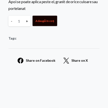
Apoi se poate aplica peste el, granit de orice culoare sau
portelanat
Fundatie
-
+
Adaugă în coș
Standard
Tags:
din
Beton
Share on Facebook
Share on X
Armat
quantity