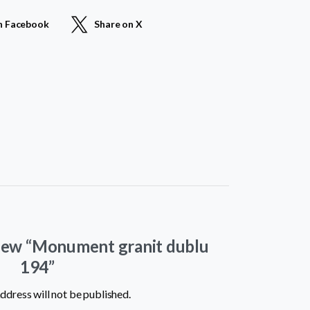
n Facebook
Share on X
eview “Monument granit dublu
194”
ddress will not be published.