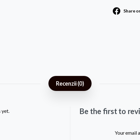
Share o
quantity
Recenzii (0)
Be the first to r
 yet.
Your email a