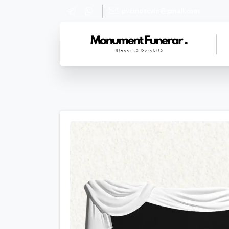
pvcmoscvin@gmail.com