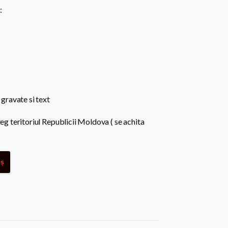
:
e gravate si text
treg teritoriul Republicii Moldova ( se achita
oș