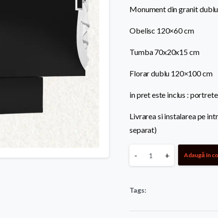
Monument din granit dublu
Obelisc 120×60 cm
Tumba 70x20x15 cm
Florar dublu 120×100 cm
in pret este inclus : portret
Livrarea si instalarea pe in
separat)
Monument
-
+
Adaugă în c
granit
Tags:
dublu
194