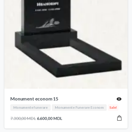
Monument econom 15
Monumente funerare
Monumente Funerare Econom
Sale!
Prețul
Prețul
7.300,00
MDL
6.600,00
MDL
inițial
curent
a
este: