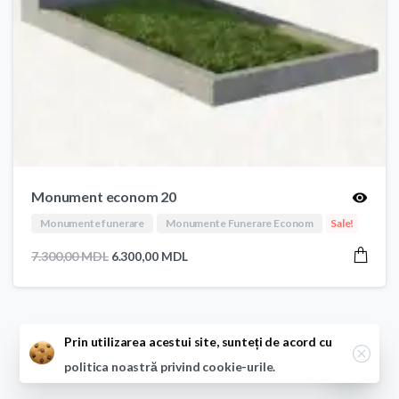
Monument econom 20
Monumente funerare
Monumente Funerare Econom
Sale!
Prețul
Prețul
7.300,00
MDL
6.300,00
MDL
inițial
curent
a
este:
fost:
6.300,00 MDL.
7.300,00 MDL.
Close
Prin utilizarea acestui site, sunteți de acord cu
politica noastră privind cookie-urile.
Open ch