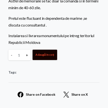
Astfel de memoriale se fac doar la comanda si in termeni
minim de 40-60 zile.
Pretul este fluctuant in dependenta de marime ,se
discuta cu consultantul .
Instalarea si livrarea monumentului pe intreg teritoriul
Republicii Moldova
Monument
-
+
Adaugă în coș
personalizat
Tags:
Sculptura
Dublu
Share on Facebook
Share on X
1032
quantity