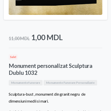
Prețul
Prețul
1,00
MDL
11,00
MDL
inițial
curent
a
este:
Sale!
fost:
1,00 MDL.
Monument personalizat Sculptura
11,00 MDL.
Dublu 1032
Monumente funerare
Monumente Funerare Personalizate
Sculptura-bust , monument din granit negru de
dimensiuni medii si mari.